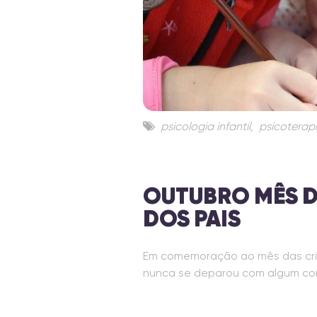
psicologia infantil
,
psicoterapi
OUTUBRO MÊS D
DOS PAIS
Em comemoração ao mês das cria
nunca se deparou com algum con