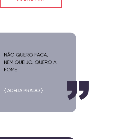
NÃO QUERO FACA,
NEM QUEIJO. QUERO A
FOME
{ ADÉLIA PRADO }