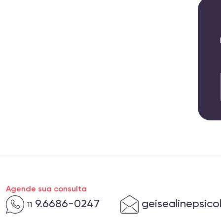
Agende sua consulta
9.6686-0247
geisealinepsic
11