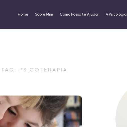
Home
Sobre Mim
Como Posso te Ajudar
A Psicologia
TAG: PSICOTERAPIA