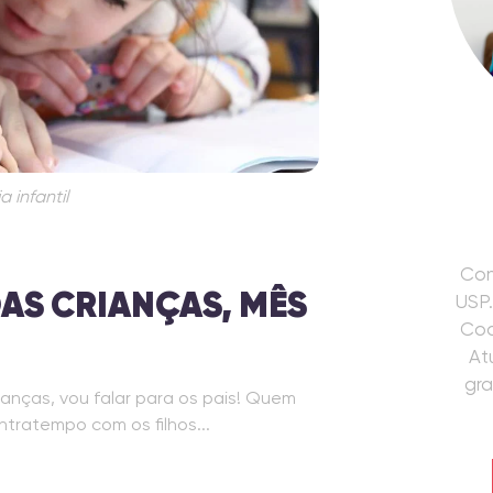
a infantil
Com
AS CRIANÇAS, MÊS
USP.
Coa
At
gr
nças, vou falar para os pais! Quem
tratempo com os filhos...