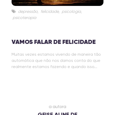
depressão
,
felicidade
,
psicologia
,
psicoterapia
VAMOS FALAR DE FELICIDADE
Muitas vezes estamos vivendo de maneira tão
automática que não nos damos conta do que
realmente estamos fazendo e quando isso...
a autora
GEISE ALINE DE