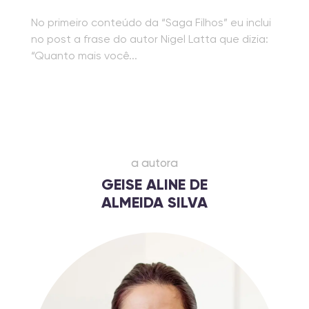
No primeiro conteúdo da “Saga Filhos” eu inclui
no post a frase do autor Nigel Latta que dizia:
“Quanto mais você...
a autora
GEISE ALINE DE
ALMEIDA SILVA