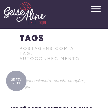
TAGS
POSTAGENS COM A
TAG:
AUTOCONHECIMENTO
25 FEV
autoconhecimento
,
coach
,
emoções
,
2018
psicologia